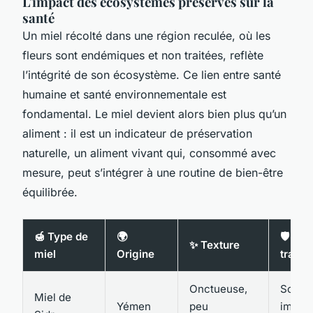
L'impact des écosystèmes préservés sur la
santé
Un miel récolté dans une région reculée, où les
fleurs sont endémiques et non traitées, reflète
l’intégrité de son écosystème. Ce lien entre santé
humaine et santé environnementale est
fondamental. Le miel devient alors bien plus qu’un
aliment : il est un indicateur de préservation
naturelle, un aliment vivant qui, consommé avec
mesure, peut s’intégrer à une routine de bien-être
équilibrée.
🍯 Type de
🌍
🛡️ Bie
✨ Texture
miel
Origine
tradit
Onctueuse,
Souti
Miel de
Yémen
peu
immuni