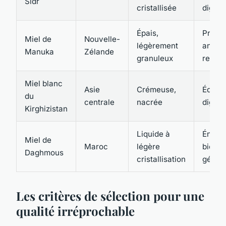
Sidr
cristallisée
digest
Épais,
Propri
Miel de
Nouvelle-
légèrement
antiba
Manuka
Zélande
granuleux
recon
Miel blanc
Asie
Crémeuse,
Équili
du
centrale
nacrée
digesti
Kirghizistan
Liquide à
Énergi
Miel de
Maroc
légère
bien-ê
Daghmous
cristallisation
génér
Les critères de sélection pour une
qualité irréprochable