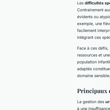
Les
difficultés s
Contrairement au
évidents ou atypiq
exemple, une fièv
facilement interpr
intégrant ces spéc
Face à ces défis,
ressources et une
population infant
adaptés constitue 
domaine sensible
Principaux d
La gestion des
ur
à une insuffisanc