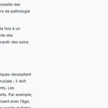
écessite des
rs de pathologie
la fois à un
ente des
rantir des soins
s
iques nécessitant
ciale ; il doit
nts. Les
sants. Par exemple,
oluent avec l’âge,
n rapide et fiable.