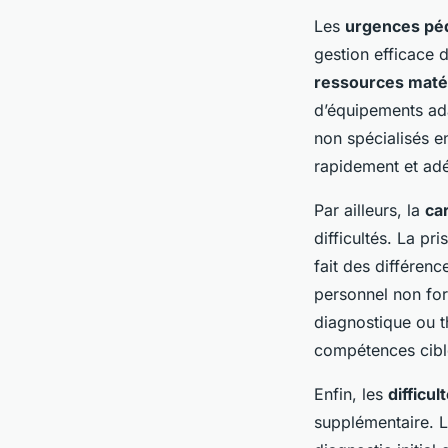
Les
urgences péd
gestion efficace d
ressources matér
d’équipements ada
non spécialisés en
rapidement et adé
Par ailleurs, la
ca
difficultés. La pr
fait des différen
personnel non for
diagnostique ou th
compétences ciblé
Enfin, les
difficu
supplémentaire. L