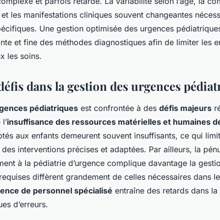
 complexe et parfois retardé. La variabilité selon l’âge, la 
t et les manifestations cliniques souvent changeantes nécessi
écifiques. Une gestion optimisée des urgences pédiatrique
nte et fine des méthodes diagnostiques afin de limiter les e
x les soins.
éfis dans la gestion des urgences pédiat
gences pédiatriques
est confrontée à des
défis majeurs
ré
l’
insuffisance des ressources matérielles et humaines d
és aux enfants demeurent souvent insuffisants, ce qui limit
 des interventions précises et adaptées. Par ailleurs, la pén
ent à la pédiatrie d’urgence complique davantage la gestio
equises diffèrent grandement de celles nécessaires dans le
ence de personnel spécialisé
entraîne des retards dans la
ues d’erreurs.