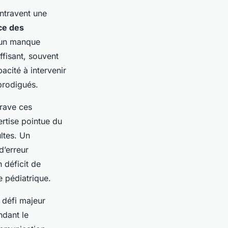
ntravent une
ce des
r un manque
ffisant, souvent
acité à intervenir
prodigués.
rave ces
ertise pointue du
ltes. Un
d’erreur
 déficit de
 pédiatrique.
 défi majeur
ndant le