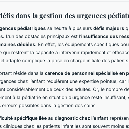
éfis dans la gestion des urgences pédiat
gences pédiatriques
se heurte à plusieurs
défis majeurs
qu
ns. L’un des obstacles principaux est l’
insuffisance des res
umaines dédiées
. En effet, les équipements spécifiques pou
e qui restreint la capacité à intervenir rapidement et effica
l adapté complique la prise en charge initiale des patients
ortant réside dans la
carence de personnel spécialisé en p
rgences chez l’enfant requièrent une expertise pointue, car
rent considérablement de ceux des adultes. Or, le nombre d
ent à la pédiatrie en situation d’urgence reste insuffisant, 
s erreurs possibles dans la gestion des soins.
ficulté spécifique liée au diagnostic chez l’enfant
représent
 cliniques chez les patients infantiles sont souvent moins ex