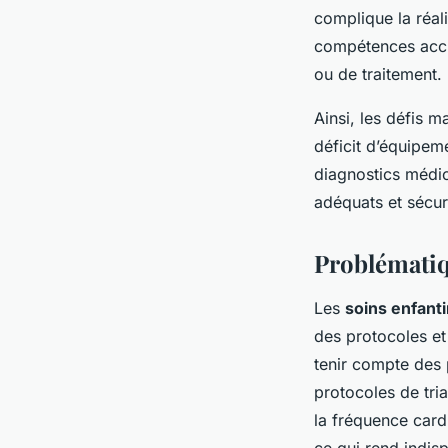
complique la réal
compétences accru
ou de traitement.
Ainsi, les défis m
déficit d’équipeme
diagnostics médic
adéquats et sécur
Problématiq
Les
soins enfant
des protocoles et 
tenir compte des 
protocoles de tria
la fréquence cardi
ce qui rend indisp