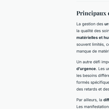
Principaux d
La gestion des
ur
la qualité des soi
matérielles et h
souvent limités, c
manque de matérie
Un autre défi imp
d’urgence
. Les u
les besoins diffè
formés spécifiquem
des retards et de
Par ailleurs, la
dif
Les manifestations