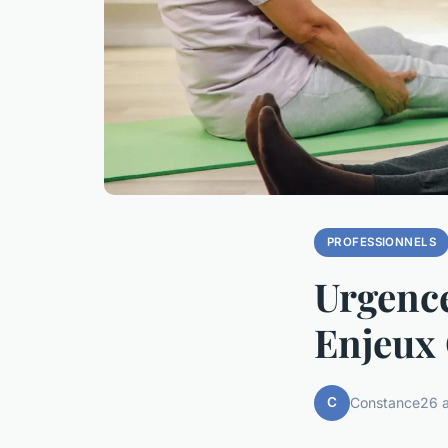
PROFESSIONNELS
Urgence
Enjeux 
C
Constance
26 a