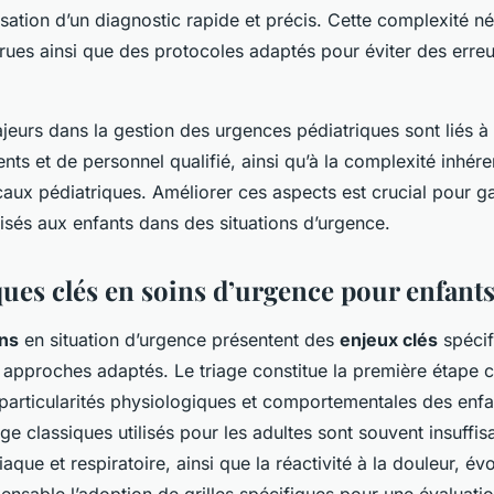
isation d’un diagnostic rapide et précis. Cette complexité n
es ainsi que des protocoles adaptés pour éviter des erreu
ajeurs dans la gestion des urgences pédiatriques sont liés à 
nts et de personnel qualifié, ainsi qu’à la complexité inhér
aux pédiatriques. Améliorer ces aspects est crucial pour ga
isés aux enfants dans des situations d’urgence.
ues clés en soins d’urgence pour enfant
ins
en situation d’urgence présentent des
enjeux clés
spécif
approches adaptés. Le triage constitue la première étape cru
particularités physiologiques et comportementales des enfa
ge classiques utilisés pour les adultes sont souvent insuffi
aque et respiratoire, ainsi que la réactivité à la douleur, év
ensable l’adoption de grilles spécifiques pour une évaluatio