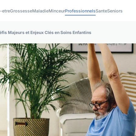
-etre
Grossesse
Maladie
Minceur
Professionnels
Sante
Seniors
fis Majeurs et Enjeux Clés en Soins Enfantins