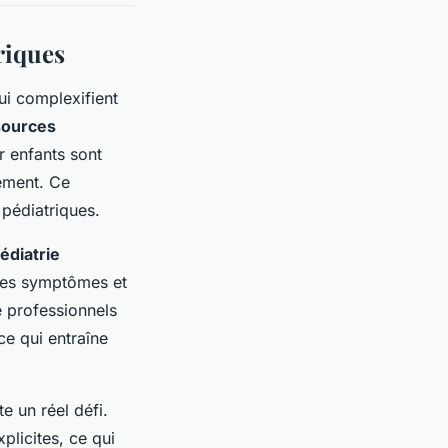
riques
i complexifient
sources
r enfants sont
cement. Ce
 pédiatriques.
édiatrie
 les symptômes et
e professionnels
ce qui entraîne
e un réel défi.
plicites, ce qui