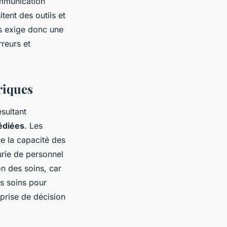
communication
tent des outils et
s exige donc une
rreurs et
riques
sultant
édiées
. Les
e la capacité des
urie de personnel
n des soins, car
s soins pour
 prise de décision