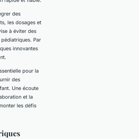
égrer des
ts, les dosages et
vise à éviter des
 pédiatriques. Par
tiques innovantes
nt.
ssentielle pour la
urnir des
nfant. Une écoute
aboration et la
monter les défis
riques